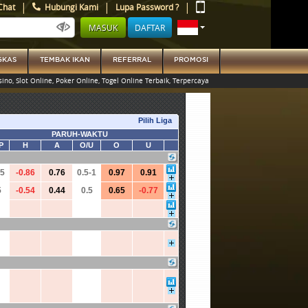
|
|
|
Chat
Hubungi Kami
Lupa Password ?
DAFTAR
GKAS
TEMBAK IKAN
REFERRAL
PROMOSI
ve Casino, Slot Online, Poker Online, Togel Online Terbaik, Terpercaya & Terbesar di In