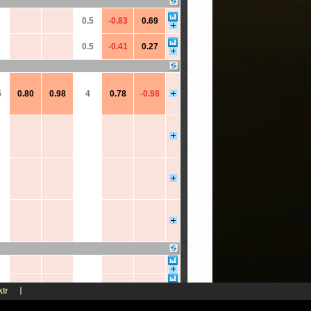
kir
|